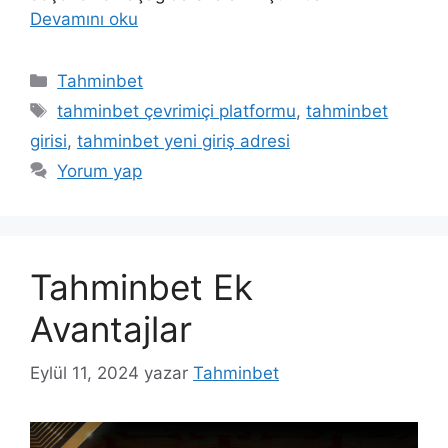
Devamını oku
Kategoriler
Tahminbet
Etiketler
tahminbet çevrimiçi platformu
,
tahminbet
girisi
,
tahminbet yeni giriş adresi
Yorum yap
Tahminbet Ek
Avantajlar
Eylül 11, 2024
yazar
Tahminbet