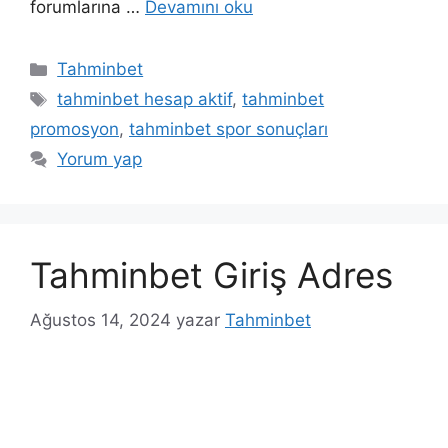
forumlarına …
Devamını oku
Kategoriler
Tahminbet
Etiketler
tahminbet hesap aktif
,
tahminbet
promosyon
,
tahminbet spor sonuçları
Yorum yap
Tahminbet Giriş Adres
Ağustos 14, 2024
yazar
Tahminbet