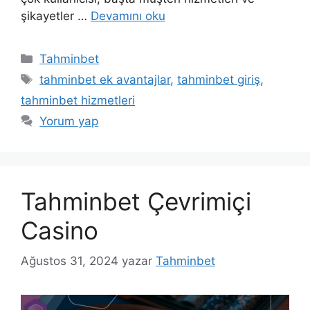
şikayetler …
Devamını oku
Kategoriler
Tahminbet
Etiketler
tahminbet ek avantajlar
,
tahminbet giriş
,
tahminbet hizmetleri
Yorum yap
Tahminbet Çevrimiçi
Casino
Ağustos 31, 2024
yazar
Tahminbet