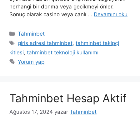
herhangi bir donma veya gecikmeyi önler.
Sonuç olarak casino veya canlı …
Devamını oku
Kategoriler
Tahminbet
Etiketler
giris adresi tahminbet
,
tahminbet takipçi
kitlesi
,
tahminbet teknoloji kullanımı
Yorum yap
Tahminbet Hesap Aktif
Ağustos 17, 2024
yazar
Tahminbet