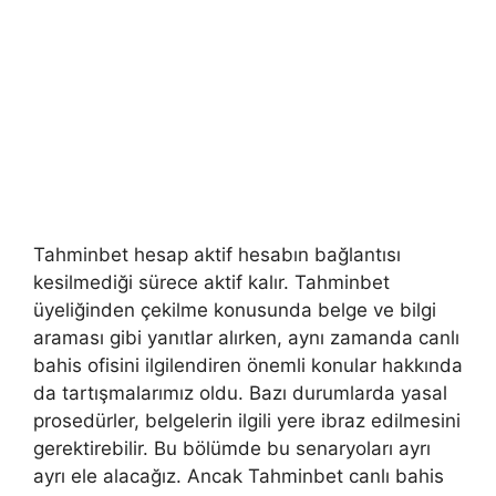
Tahminbet hesap aktif hesabın bağlantısı
kesilmediği sürece aktif kalır. Tahminbet
üyeliğinden çekilme konusunda belge ve bilgi
araması gibi yanıtlar alırken, aynı zamanda canlı
bahis ofisini ilgilendiren önemli konular hakkında
da tartışmalarımız oldu. Bazı durumlarda yasal
prosedürler, belgelerin ilgili yere ibraz edilmesini
gerektirebilir. Bu bölümde bu senaryoları ayrı
ayrı ele alacağız. Ancak Tahminbet canlı bahis