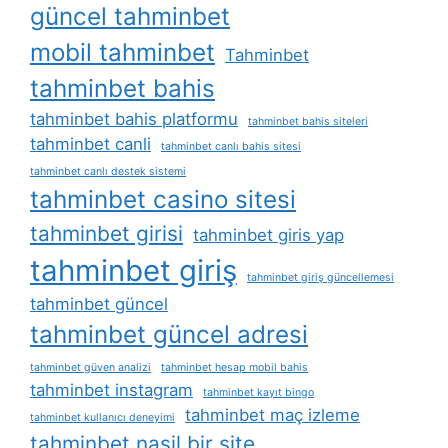
güncel tahminbet
mobil tahminbet
Tahminbet
tahminbet bahis
tahminbet bahis platformu
tahminbet bahis siteleri
tahminbet canli
tahminbet canlı bahis sitesi
tahminbet canlı destek sistemi
tahminbet casino sitesi
tahminbet girisi
tahminbet giris yap
tahminbet giriş
tahminbet giriş güncellemesi
tahminbet güncel
tahminbet güncel adresi
tahminbet güven analizi
tahminbet hesap mobil bahis
tahminbet instagram
tahminbet kayıt bingo
tahminbet maç izleme
tahminbet kullanıcı deneyimi
tahminbet nasil bir site