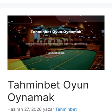
Tahminbet Oyun
Oynamak
Haziran 27, 2026
yazar
Tahminbet