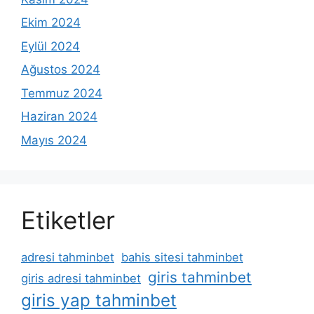
Ekim 2024
Eylül 2024
Ağustos 2024
Temmuz 2024
Haziran 2024
Mayıs 2024
Etiketler
adresi tahminbet
bahis sitesi tahminbet
giris tahminbet
giris adresi tahminbet
giris yap tahminbet