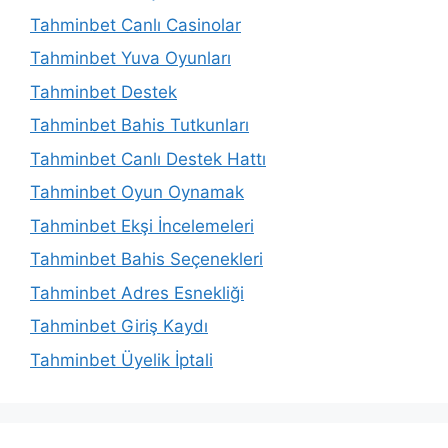
Tahminbet Canlı Casinolar
Tahminbet Yuva Oyunları
Tahminbet Destek
Tahminbet Bahis Tutkunları
Tahminbet Canlı Destek Hattı
Tahminbet Oyun Oynamak
Tahminbet Ekşi İncelemeleri
Tahminbet Bahis Seçenekleri
Tahminbet Adres Esnekliği
Tahminbet Giriş Kaydı
Tahminbet Üyelik İptali