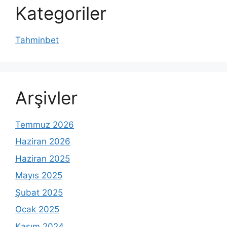
Kategoriler
Tahminbet
Arşivler
Temmuz 2026
Haziran 2026
Haziran 2025
Mayıs 2025
Şubat 2025
Ocak 2025
Kasım 2024