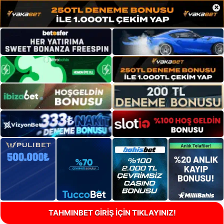
×
TAHMINBET GİRİŞ İÇİN TIKLAYINIZ!