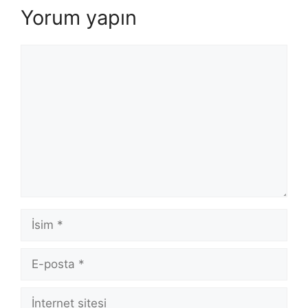
Yorum yapın
Yorum
İsim
E-
posta
İnternet