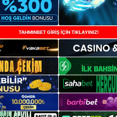
TAHMINBET GİRİŞ İÇİN TIKLAYINIZ!