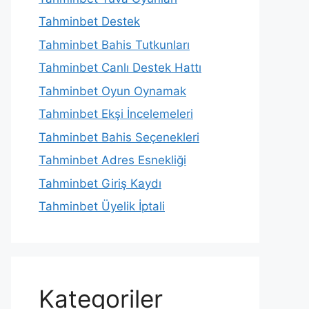
Tahminbet Destek
Tahminbet Bahis Tutkunları
Tahminbet Canlı Destek Hattı
Tahminbet Oyun Oynamak
Tahminbet Ekşi İncelemeleri
Tahminbet Bahis Seçenekleri
Tahminbet Adres Esnekliği
Tahminbet Giriş Kaydı
Tahminbet Üyelik İptali
Kategoriler