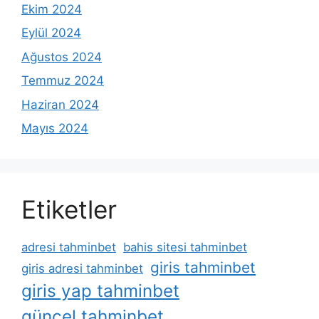
Ekim 2024
Eylül 2024
Ağustos 2024
Temmuz 2024
Haziran 2024
Mayıs 2024
Etiketler
adresi tahminbet
bahis sitesi tahminbet
giris tahminbet
giris adresi tahminbet
giris yap tahminbet
güncel tahminbet