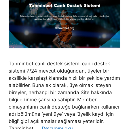
Tahminbet canlı destek sistemi canlı destek
sistemi 7/24 mevcut olduğundan, üyeler bir
aksilikle karşılaştıklarında hızlı bir şekilde yardım
alabilirler. Buna ek olarak, üye olmak isteyen
bireyler, herhangi bir zamanda Site hakkında
bilgi edinme şansına sahiptir. Member
olmayanların canlı desteğe bağlanırken kullanıcı
adı bölümüne ‘yeni üye’ veya ‘üyelik kaydı için
bilgi’ gibi açıklamalar sağlaması yeterlidir.
Tahminbet, …
Devamını oku