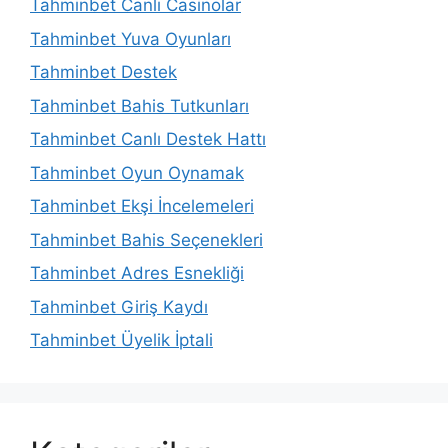
Tahminbet Canlı Casinolar
Tahminbet Yuva Oyunları
Tahminbet Destek
Tahminbet Bahis Tutkunları
Tahminbet Canlı Destek Hattı
Tahminbet Oyun Oynamak
Tahminbet Ekşi İncelemeleri
Tahminbet Bahis Seçenekleri
Tahminbet Adres Esnekliği
Tahminbet Giriş Kaydı
Tahminbet Üyelik İptali