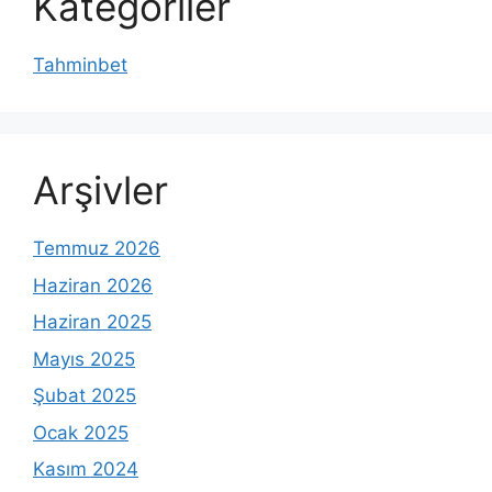
Kategoriler
Tahminbet
Arşivler
Temmuz 2026
Haziran 2026
Haziran 2025
Mayıs 2025
Şubat 2025
Ocak 2025
Kasım 2024