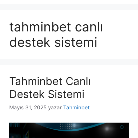
tahminbet canlı
destek sistemi
Tahminbet Canlı
Destek Sistemi
Mayıs 31, 2025
yazar
Tahminbet