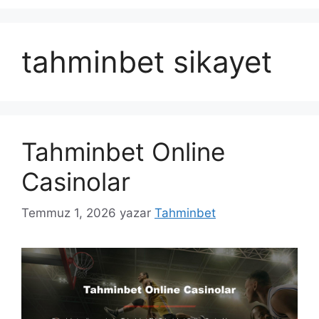
tahminbet sikayet
Tahminbet Online
Casinolar
Temmuz 1, 2026
yazar
Tahminbet