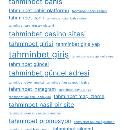
tahminbet bahis
tahminbet bahis platformu
tahminbet bahis siteleri
tahminbet canli
tahminbet canlı bahis sitesi
tahminbet canlı destek sistemi
tahminbet casino sitesi
tahminbet girisi
tahminbet giris yap
tahminbet giriş
tahminbet giriş güncellemesi
tahminbet güncel
tahminbet güncel adresi
tahminbet güven analizi
tahminbet hesap mobil bahis
tahminbet instagram
tahminbet kayıt bingo
tahminbet maç izleme
tahminbet kullanıcı deneyimi
tahminbet nasil bir site
tahminbet oranları casino hizmetleri
tahminbet promosyon
tahminbet reklam ayrıntıları
tahminbet sikayet
tahminbet sanal bahis nedir