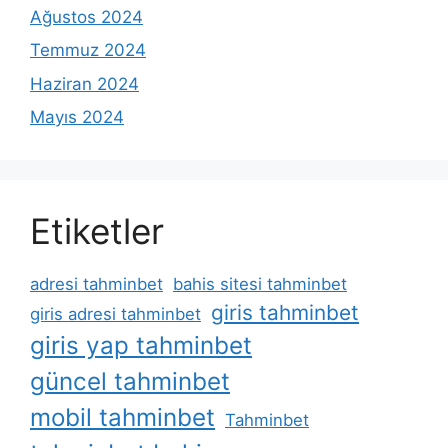
Ağustos 2024
Temmuz 2024
Haziran 2024
Mayıs 2024
Etiketler
adresi tahminbet
bahis sitesi tahminbet
giris tahminbet
giris adresi tahminbet
giris yap tahminbet
güncel tahminbet
mobil tahminbet
Tahminbet