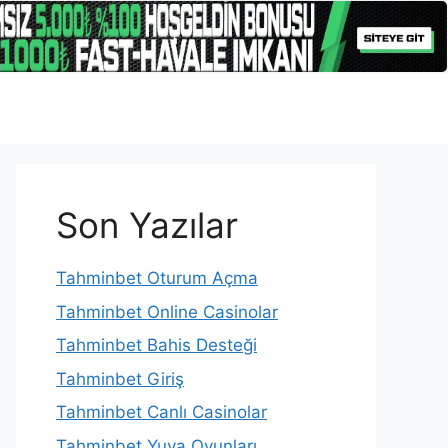
Son Yazılar
Tahminbet Oturum Açma
Tahminbet Online Casinolar
Tahminbet Bahis Desteği
Tahminbet Giriş
Tahminbet Canlı Casinolar
Tahminbet Yuva Oyunları