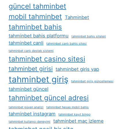
güncel tahminbet
mobil tahminbet
Tahminbet
tahminbet bahis
tahminbet bahis platformu
tahminbet bahis siteleri
tahminbet canli
tahminbet canlı bahis sitesi
tahminbet canlı destek sistemi
tahminbet casino sitesi
tahminbet girisi
tahminbet giris yap
tahminbet giriş
tahminbet giriş güncellemesi
tahminbet güncel
tahminbet güncel adresi
tahminbet güven analizi
tahminbet hesap mobil bahis
tahminbet instagram
tahminbet kayıt bingo
tahminbet maç izleme
tahminbet kullanıcı deneyimi