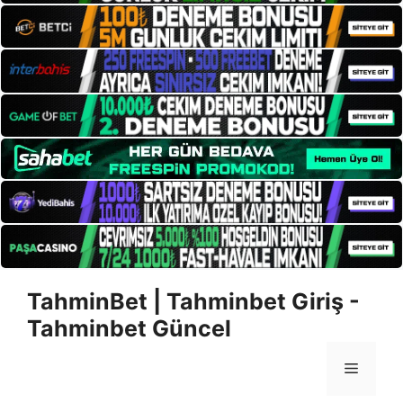
İçeriğe
TahminBet | Tahminbet Giriş -
atla
Tahminbet Güncel
Menü