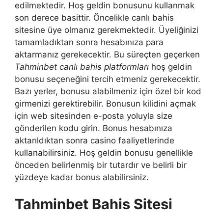
edilmektedir. Hoş geldin bonusunu kullanmak
son derece basittir. Öncelikle canlı bahis
sitesine üye olmanız gerekmektedir. Üyeliğinizi
tamamladıktan sonra hesabınıza para
aktarmanız gerekecektir. Bu süreçten geçerken
Tahminbet canlı bahis platformları
hoş geldin
bonusu seçeneğini tercih etmeniz gerekecektir.
Bazı yerler, bonusu alabilmeniz için özel bir kod
girmenizi gerektirebilir. Bonusun kilidini açmak
için web sitesinden e-posta yoluyla size
gönderilen kodu girin. Bonus hesabınıza
aktarıldıktan sonra casino faaliyetlerinde
kullanabilirsiniz. Hoş geldin bonusu genellikle
önceden belirlenmiş bir tutardır ve belirli bir
yüzdeye kadar bonus alabilirsiniz.
Tahminbet Bahis Sitesi