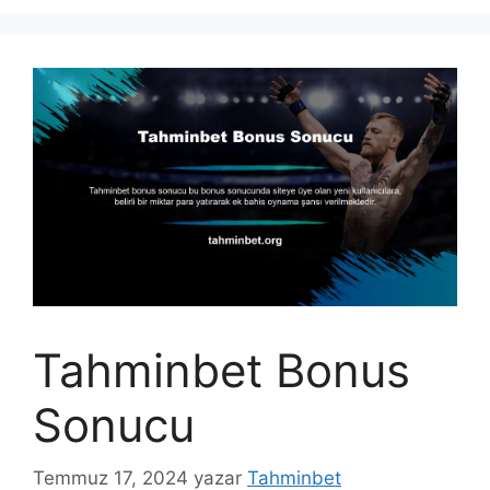
Tahminbet Bonus
Sonucu
Temmuz 17, 2024
yazar
Tahminbet