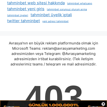
tahminbet web sitesi hakkında
tahminbet whatsapp
tahminbet yeni giris
tahminbet sorunsuz oturum açma
tahminbet üyelik i̇ptali
tahminbet üyeleri
twitter tahminbet
yeni adresi tahminbet
Avrasya'nın en büyük reklam platformunda olmak için
Microsoft Teams:
reklam@avrasyamarketing.com
adresimizden veya Telegram: @Avrasyamarketing
adresimizden irtibat kurabilirsiniz. (Tek iletişim
adreslerimiz teams / telegram ve mail adresimizdir.
Harici hiçbir iletişim adresimiz bulunmamaktadır.
Lütfen itibar etmeyiniz.) Türkiye yasalarına göre 7258
sayılı kanun uyarınca yasa dışı bahis oynamanın
cezaları mevcuttur. Şu an bulunduğunuz site hiç bir
şekilde illegal bahis oyunları oynatmıyor ve oynamaya
aracı olmuyordur.
dinamitbet
|
bahiso
|
betwoon
|
vangabet
|
lavivabet
|
verabet
|
birbetx
|
×
anemoncasino
"