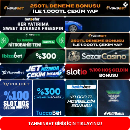
×
TAHMINBET GİRİŞ İÇİN TIKLAYINIZ!