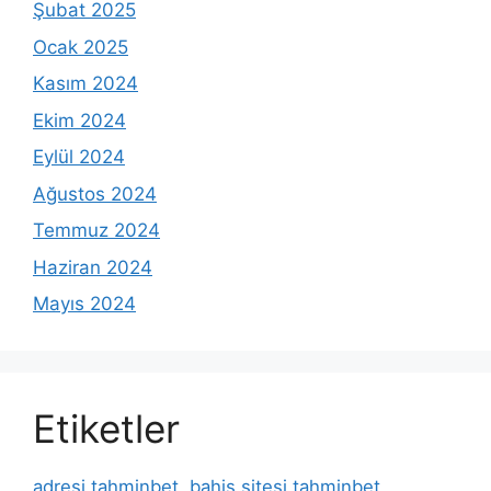
Şubat 2025
Ocak 2025
Kasım 2024
Ekim 2024
Eylül 2024
Ağustos 2024
Temmuz 2024
Haziran 2024
Mayıs 2024
Etiketler
adresi tahminbet
bahis sitesi tahminbet