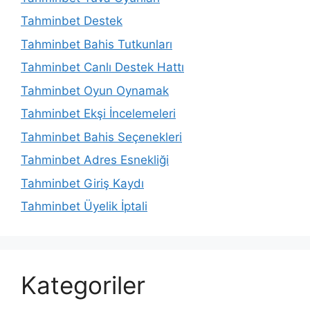
Tahminbet Destek
Tahminbet Bahis Tutkunları
Tahminbet Canlı Destek Hattı
Tahminbet Oyun Oynamak
Tahminbet Ekşi İncelemeleri
Tahminbet Bahis Seçenekleri
Tahminbet Adres Esnekliği
Tahminbet Giriş Kaydı
Tahminbet Üyelik İptali
Kategoriler