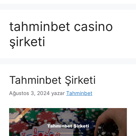
tahminbet casino
şirketi
Tahminbet Şirketi
Ağustos 3, 2024
yazar
Tahminbet