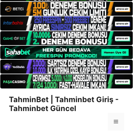
İçeriğe
TahminBet | Tahminbet Giriş -
atla
Tahminbet Güncel
Menü