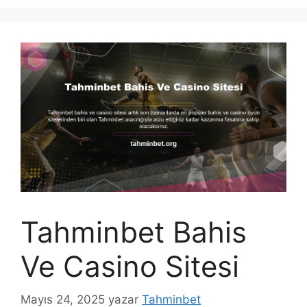
Tahminbet Bahis
Ve Casino Sitesi
Mayıs 24, 2025
yazar
Tahminbet