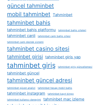
güncel tahminbet
mobil tahminbet
Tahminbet
tahminbet bahis
tahminbet bahis platformu
tahminbet bahis siteleri
tahminbet canli
tahminbet canlı bahis sitesi
tahminbet canlı destek sistemi
tahminbet casino sitesi
tahminbet girisi
tahminbet giris yap
tahminbet giriş
tahminbet giriş güncellemesi
tahminbet güncel
tahminbet güncel adresi
tahminbet güven analizi
tahminbet hesap mobil bahis
tahminbet instagram
tahminbet kayıt bingo
tahminbet maç izleme
tahminbet kullanıcı deneyimi