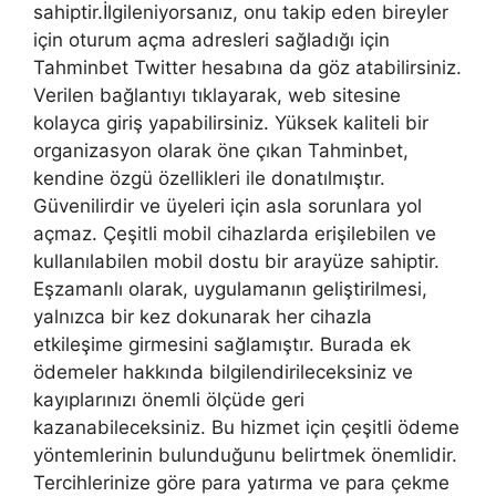
sahiptir.İlgileniyorsanız, onu takip eden bireyler
için oturum açma adresleri sağladığı için
Tahminbet Twitter hesabına da göz atabilirsiniz.
Verilen bağlantıyı tıklayarak, web sitesine
kolayca giriş yapabilirsiniz. Yüksek kaliteli bir
organizasyon olarak öne çıkan Tahminbet,
kendine özgü özellikleri ile donatılmıştır.
Güvenilirdir ve üyeleri için asla sorunlara yol
açmaz. Çeşitli mobil cihazlarda erişilebilen ve
kullanılabilen mobil dostu bir arayüze sahiptir.
Eşzamanlı olarak, uygulamanın geliştirilmesi,
yalnızca bir kez dokunarak her cihazla
etkileşime girmesini sağlamıştır. Burada ek
ödemeler hakkında bilgilendirileceksiniz ve
kayıplarınızı önemli ölçüde geri
kazanabileceksiniz. Bu hizmet için çeşitli ödeme
yöntemlerinin bulunduğunu belirtmek önemlidir.
Tercihlerinize göre para yatırma ve para çekme