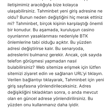
iletişimimiz aracılığıyla bize kolayca
ulaşabilirsiniz. Tahminbet yeni giriş adresine ne
oldu? Bunun neden değiştiğini hiç merak ettiniz
mi? Tahminbet, birçok kişinin karşılaştığı önemli
bir konudur. Bu aşamada, kuruluşun casino
oyunlarının yasaklanması nedeniyle BTK
önlemlerine tabi olduğu açıktır. Bu yüzden
adresi değiştirirse kalır. Bu senaryoda,
adreslerini bulmanız gerekir. Ancak, çok sayıda
telefon görüşmesi yapmadan nasıl
bulabilirsiniz? Web sitemize erişmek için lütfen
sitemizi ziyaret edin ve sağlanan URL’yi tıklayın.
Verilen bağlantıyı tıklayarak, Tahminbet için yeni
giriş sayfasına yönlendirileceksiniz. Adres
değişikliğini tıkladıktan sonra, o anda mevcut
olan en güncel adrese yönlendirilirsiniz. Bu
yüzden onu kullanmanız daha iyidir.