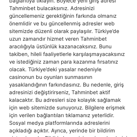
bağlantıya tıklayın. Böylece yeni giriş adresi
Tahminbet bulacaksınız. Adresinizi
güncellemeniz gerektiğinin farkında olmanız
önemlidir ve bu güncellenmiş adresler web
sitemizde düzenli olarak paylaşılır. Türkiye’de
uzun zamandır hizmet veren Tahminbet
aracılığıyla üstünlük kazanacaksınız. Bunu
takiben, hileli faaliyetlerle karşılaşmayacaksınız
ve istediğiniz zaman para kazanma fırsatınız
olacak. Türkiye’deki yasalar nedeniyle
casinonun bu oyunları sunmasının
yasaklandığının farkındasınız. Bu nedenle, giriş
adresinizi değiştirirseniz, Tahminbet aktif
kalacaktır. Bu adresleri size kolaylık sağlamak
için web sitemizde sunuyoruz. Bilgilere erişmek
için verilen bağlantıları tıklamanız yeterlidir.
Sosyal medya platformlarında adreslerini
açıkladığı açıktır. Ayrıca, yerinde bir bildirim