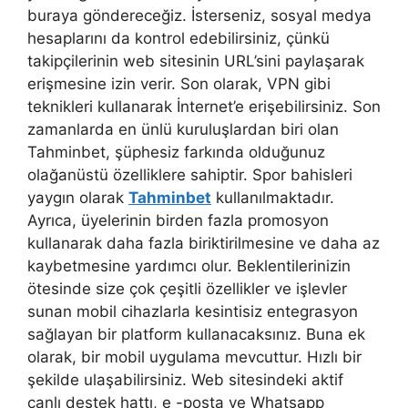
buraya göndereceğiz. İsterseniz, sosyal medya
hesaplarını da kontrol edebilirsiniz, çünkü
takipçilerinin web sitesinin URL’sini paylaşarak
erişmesine izin verir. Son olarak, VPN gibi
teknikleri kullanarak İnternet’e erişebilirsiniz. Son
zamanlarda en ünlü kuruluşlardan biri olan
Tahminbet, şüphesiz farkında olduğunuz
olağanüstü özelliklere sahiptir. Spor bahisleri
yaygın olarak
Tahminbet
kullanılmaktadır.
Ayrıca, üyelerinin birden fazla promosyon
kullanarak daha fazla biriktirilmesine ve daha az
kaybetmesine yardımcı olur. Beklentilerinizin
ötesinde size çok çeşitli özellikler ve işlevler
sunan mobil cihazlarla kesintisiz entegrasyon
sağlayan bir platform kullanacaksınız. Buna ek
olarak, bir mobil uygulama mevcuttur. Hızlı bir
şekilde ulaşabilirsiniz. Web sitesindeki aktif
canlı destek hattı, e -posta ve Whatsapp