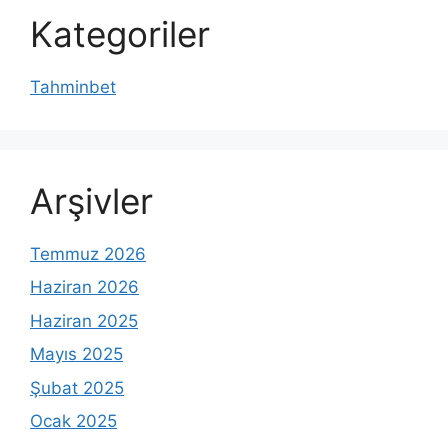
Kategoriler
Tahminbet
Arşivler
Temmuz 2026
Haziran 2026
Haziran 2025
Mayıs 2025
Şubat 2025
Ocak 2025