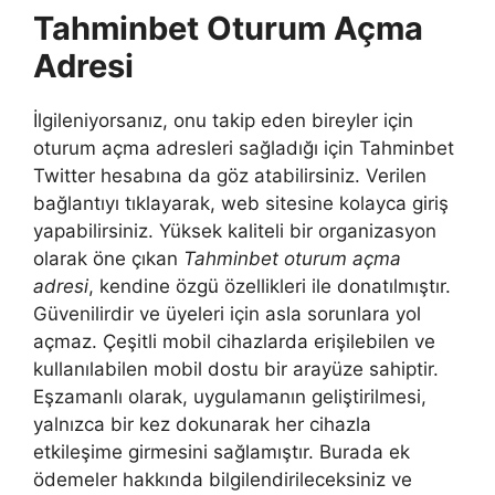
Tahminbet Oturum Açma
Adresi
İlgileniyorsanız, onu takip eden bireyler için
oturum açma adresleri sağladığı için Tahminbet
Twitter hesabına da göz atabilirsiniz. Verilen
bağlantıyı tıklayarak, web sitesine kolayca giriş
yapabilirsiniz. Yüksek kaliteli bir organizasyon
olarak öne çıkan
Tahminbet oturum açma
adresi
, kendine özgü özellikleri ile donatılmıştır.
Güvenilirdir ve üyeleri için asla sorunlara yol
açmaz. Çeşitli mobil cihazlarda erişilebilen ve
kullanılabilen mobil dostu bir arayüze sahiptir.
Eşzamanlı olarak, uygulamanın geliştirilmesi,
yalnızca bir kez dokunarak her cihazla
etkileşime girmesini sağlamıştır. Burada ek
ödemeler hakkında bilgilendirileceksiniz ve