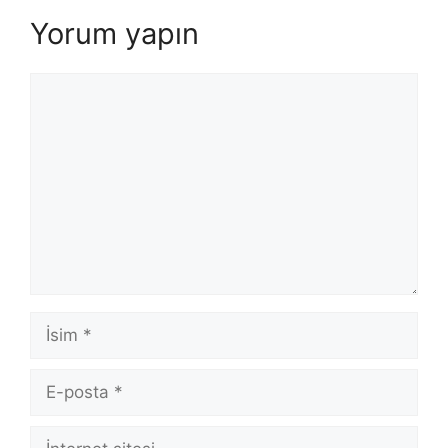
Yorum yapın
Yorum
İsim
E-
posta
İnternet