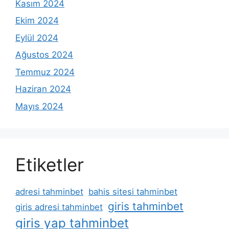
Kasım 2024
Ekim 2024
Eylül 2024
Ağustos 2024
Temmuz 2024
Haziran 2024
Mayıs 2024
Etiketler
adresi tahminbet
bahis sitesi tahminbet
giris tahminbet
giris adresi tahminbet
giris yap tahminbet