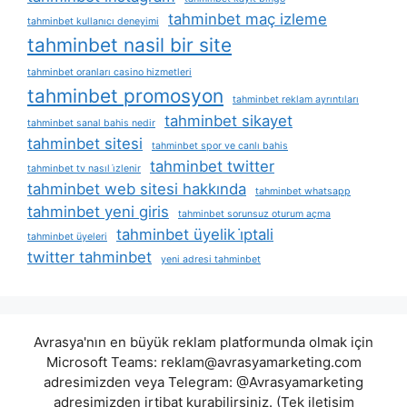
tahminbet maç izleme
tahminbet kullanıcı deneyimi
tahminbet nasil bir site
tahminbet oranları casino hizmetleri
tahminbet promosyon
tahminbet reklam ayrıntıları
tahminbet sikayet
tahminbet sanal bahis nedir
tahminbet sitesi
tahminbet spor ve canlı bahis
tahminbet twitter
tahminbet tv nasıl i̇zlenir
tahminbet web sitesi hakkında
tahminbet whatsapp
tahminbet yeni giris
tahminbet sorunsuz oturum açma
tahminbet üyelik i̇ptali
tahminbet üyeleri
twitter tahminbet
yeni adresi tahminbet
Avrasya'nın en büyük reklam platformunda olmak için
Microsoft Teams:
reklam@avrasyamarketing.com
adresimizden veya Telegram: @Avrasyamarketing
adresimizden irtibat kurabilirsiniz. (Tek iletişim