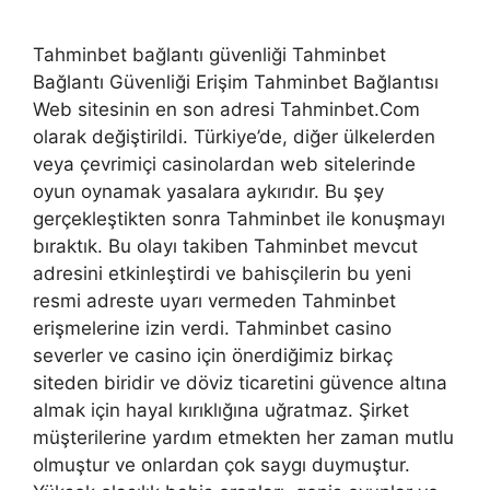
Tahminbet bağlantı güvenliği Tahminbet
Bağlantı Güvenliği Erişim Tahminbet Bağlantısı
Web sitesinin en son adresi Tahminbet.Com
olarak değiştirildi. Türkiye’de, diğer ülkelerden
veya çevrimiçi casinolardan web sitelerinde
oyun oynamak yasalara aykırıdır. Bu şey
gerçekleştikten sonra Tahminbet ile konuşmayı
bıraktık. Bu olayı takiben Tahminbet mevcut
adresini etkinleştirdi ve bahisçilerin bu yeni
resmi adreste uyarı vermeden Tahminbet
erişmelerine izin verdi. Tahminbet casino
severler ve casino için önerdiğimiz birkaç
siteden biridir ve döviz ticaretini güvence altına
almak için hayal kırıklığına uğratmaz. Şirket
müşterilerine yardım etmekten her zaman mutlu
olmuştur ve onlardan çok saygı duymuştur.