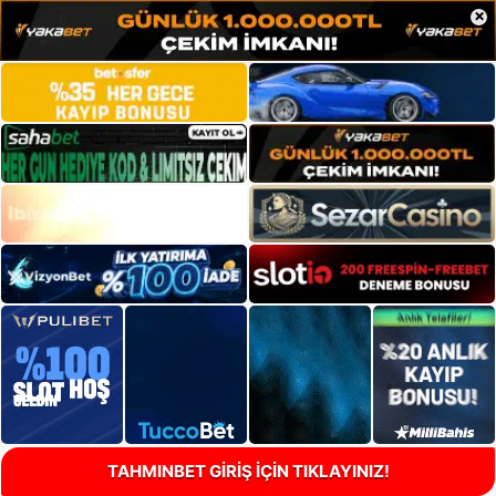
×
TAHMINBET GİRİŞ İÇİN TIKLAYINIZ!