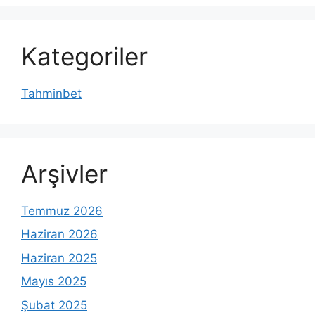
Kategoriler
Tahminbet
Arşivler
Temmuz 2026
Haziran 2026
Haziran 2025
Mayıs 2025
Şubat 2025