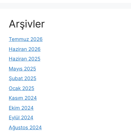
Arşivler
Temmuz 2026
Haziran 2026
Haziran 2025
Mayıs 2025
Şubat 2025
Ocak 2025
Kasım 2024
Ekim 2024
Eylül 2024
Ağustos 2024