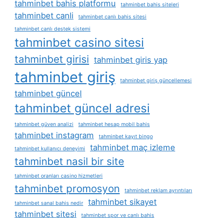
tahminbet bahis platformu
tahminbet bahis siteleri
tahminbet canli
tahminbet canlı bahis sitesi
tahminbet canlı destek sistemi
tahminbet casino sitesi
tahminbet girisi
tahminbet giris yap
tahminbet giriş
tahminbet giriş güncellemesi
tahminbet güncel
tahminbet güncel adresi
tahminbet güven analizi
tahminbet hesap mobil bahis
tahminbet instagram
tahminbet kayıt bingo
tahminbet maç izleme
tahminbet kullanıcı deneyimi
tahminbet nasil bir site
tahminbet oranları casino hizmetleri
tahminbet promosyon
tahminbet reklam ayrıntıları
tahminbet sikayet
tahminbet sanal bahis nedir
tahminbet sitesi
tahminbet spor ve canlı bahis