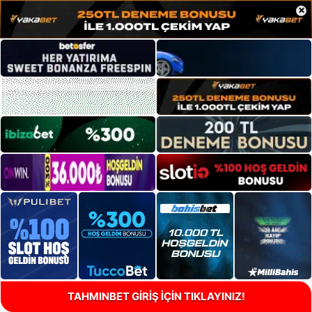
×
TAHMINBET GİRİŞ İÇİN TIKLAYINIZ!