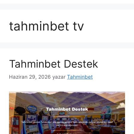
tahminbet tv
Tahminbet Destek
Haziran 29, 2026
yazar
Tahminbet