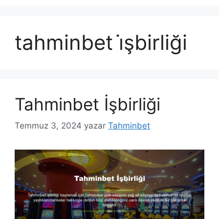
tahminbet i̇şbirliği
Tahminbet İşbirliği
Temmuz 3, 2024
yazar
Tahminbet