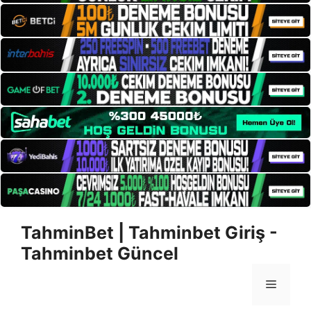
İçeriğe
TahminBet | Tahminbet Giriş -
atla
Tahminbet Güncel
Menü