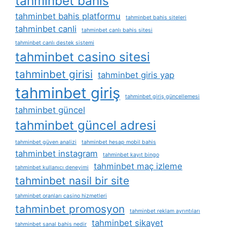
tahminbet bahis
tahminbet bahis platformu
tahminbet bahis siteleri
tahminbet canli
tahminbet canlı bahis sitesi
tahminbet canlı destek sistemi
tahminbet casino sitesi
tahminbet girisi
tahminbet giris yap
tahminbet giriş
tahminbet giriş güncellemesi
tahminbet güncel
tahminbet güncel adresi
tahminbet güven analizi
tahminbet hesap mobil bahis
tahminbet instagram
tahminbet kayıt bingo
tahminbet maç izleme
tahminbet kullanıcı deneyimi
tahminbet nasil bir site
tahminbet oranları casino hizmetleri
tahminbet promosyon
tahminbet reklam ayrıntıları
tahminbet sikayet
tahminbet sanal bahis nedir