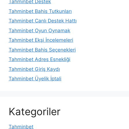
Tahminbet Destek
Tahminbet Bahis Tutkunları
Tahminbet Canlı Destek Hattı
Tahminbet Oyun Oynamak
Tahminbet Ekşi İncelemeleri
Tahminbet Bahis Seçenekleri
Tahminbet Adres Esnekliği
Tahminbet Giriş Kaydı
Tahminbet Üyelik İptali
Kategoriler
Tahminbet