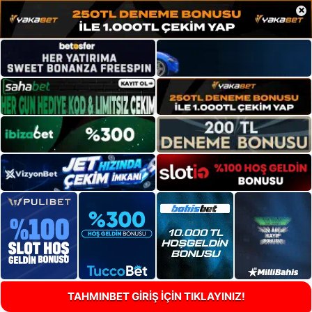
×
TAHMINBET GİRİŞ İÇİN TIKLAYINIZ!