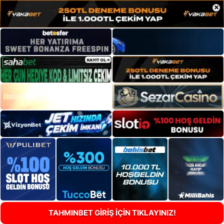
×
TAHMINBET GİRİŞ İÇİN TIKLAYINIZ!