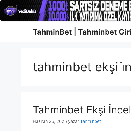
İçeriğe
TahminBet | Tahminbet Gir
atla
tahminbet ekşi i̇
Tahminbet Ekşi İnce
Haziran 26, 2026
yazar
Tahminbet