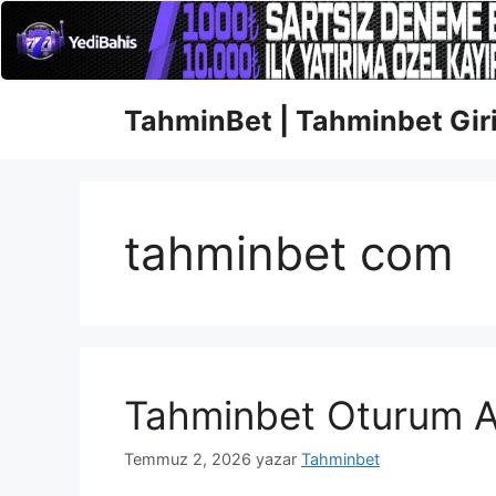
İçeriğe
TahminBet | Tahminbet Gir
atla
tahminbet com
Tahminbet Oturum 
Temmuz 2, 2026
yazar
Tahminbet