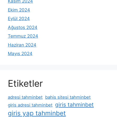
Kasım 2024
Ekim 2024
Eylül 2024
Ağustos 2024
Temmuz 2024
Haziran 2024
Mayıs 2024
Etiketler
adresi tahminbet
bahis sitesi tahminbet
giris tahminbet
giris adresi tahminbet
giris yap tahminbet