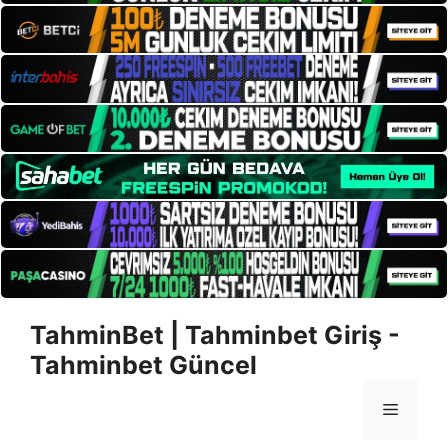
İçeriğe
TahminBet | Tahminbet Giriş -
atla
Tahminbet Güncel
Menü