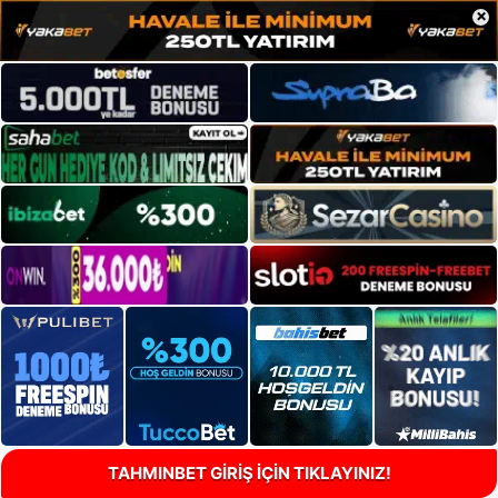
×
TAHMINBET GİRİŞ İÇİN TIKLAYINIZ!