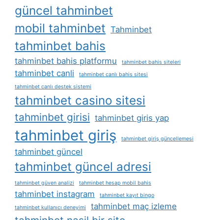
güncel tahminbet
mobil tahminbet
Tahminbet
tahminbet bahis
tahminbet bahis platformu
tahminbet bahis siteleri
tahminbet canli
tahminbet canlı bahis sitesi
tahminbet canlı destek sistemi
tahminbet casino sitesi
tahminbet girisi
tahminbet giris yap
tahminbet giriş
tahminbet giriş güncellemesi
tahminbet güncel
tahminbet güncel adresi
tahminbet güven analizi
tahminbet hesap mobil bahis
tahminbet instagram
tahminbet kayıt bingo
tahminbet maç izleme
tahminbet kullanıcı deneyimi