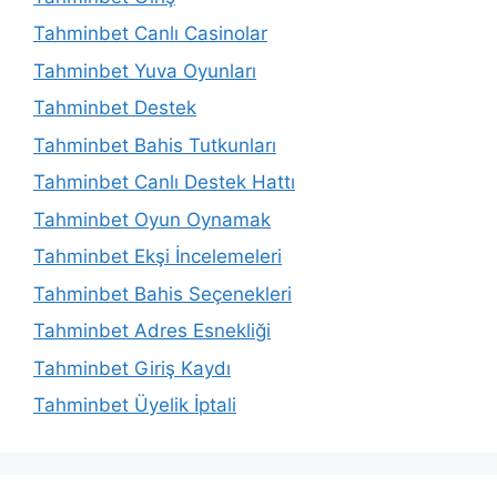
Tahminbet Canlı Casinolar
Tahminbet Yuva Oyunları
Tahminbet Destek
Tahminbet Bahis Tutkunları
Tahminbet Canlı Destek Hattı
Tahminbet Oyun Oynamak
Tahminbet Ekşi İncelemeleri
Tahminbet Bahis Seçenekleri
Tahminbet Adres Esnekliği
Tahminbet Giriş Kaydı
Tahminbet Üyelik İptali