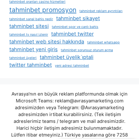
tahminbet oranları casino hizmetleri
tahminbet promosyon
tahminbet reklam ayrıntıları
tahminbet sikayet
tahminbet sanal bahis nedir
tahminbet sitesi
tahminbet spor ve canlı bahis
tahminbet twitter
tahminbet tv nasıl i̇zlenir
tahminbet web sitesi hakkında
tahminbet whatsapp
tahminbet yeni giris
tahminbet sorunsuz oturum açma
tahminbet üyelik i̇ptali
tahminbet üyeleri
twitter tahminbet
yeni adresi tahminbet
Avrasya'nın en büyük reklam platformunda olmak için
Microsoft Teams:
reklam@avrasyamarketing.com
adresimizden veya Telegram: @Avrasyamarketing
adresimizden irtibat kurabilirsiniz. (Tek iletişim
adreslerimiz teams / telegram ve mail adresimizdir.
Harici hiçbir iletişim adresimiz bulunmamaktadır.
Lütfen itibar etmeyiniz.) Türkiye yasalarına göre 7258