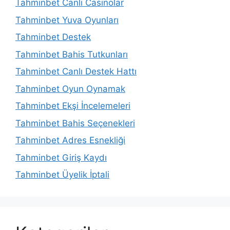
Tahminbet Canlı Casinolar
Tahminbet Yuva Oyunları
Tahminbet Destek
Tahminbet Bahis Tutkunları
Tahminbet Canlı Destek Hattı
Tahminbet Oyun Oynamak
Tahminbet Ekşi İncelemeleri
Tahminbet Bahis Seçenekleri
Tahminbet Adres Esnekliği
Tahminbet Giriş Kaydı
Tahminbet Üyelik İptali