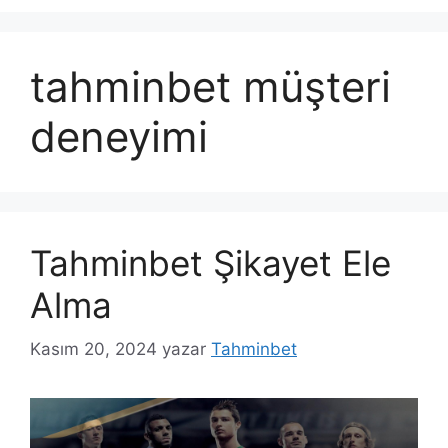
tahminbet müşteri
deneyimi
Tahminbet Şikayet Ele
Alma
Kasım 20, 2024
yazar
Tahminbet